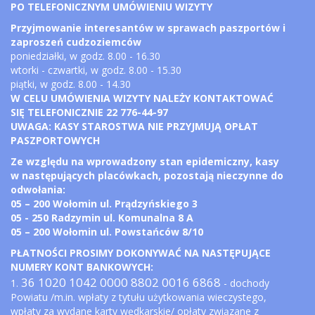
PO TELEFONICZNYM UMÓWIENIU WIZYTY
Przyjmowanie interesantów w sprawach paszportów i
zaproszeń cudzoziemców
poniedziałki, w godz. 8.00 - 16.30
wtorki - czwartki, w godz. 8.00 - 15.30
piątki, w godz. 8.00 - 14.30
W CELU UMÓWIENIA WIZYTY NALEŻY KONTAKTOWAĆ
SIĘ TELEFONICZNIE 22 776-44-97
UWAGA: KASY STAROSTWA NIE PRZYJMUJĄ OPŁAT
PASZPORTOWYCH
Ze względu na wprowadzony stan epidemiczny, kasy
w następujących placówkach, pozostają nieczynne do
odwołania:
05 – 200 Wołomin ul. Prądzyńskiego 3
05 - 250 Radzymin ul. Komunalna 8 A
05 – 200 Wołomin ul. Powstańców 8/10
PŁATNOŚCI PROSIMY DOKONYWAĆ NA NASTĘPUJĄCE
NUMERY KONT BANKOWYCH:
36 1020 1042 0000 8802 0016 6868
1.
- dochody
Powiatu /m.in. wpłaty z tytułu użytkowania wieczystego,
wpłaty za wydane karty wędkarskie/ opłaty związane z