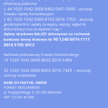
informacją publiczną/
44 1020 1042 0000 8402 0451 0095
2.
- dochody
Powiatu /opłaty komunikacyjne/
82 1020 1042 0000 8102 0016 7353
3.
– dochody
geodezyjne/m.in. wpłaty za wypisy, wyrysy, wgląd do
dokumentacji oraz za wydanie map /
Opłaty skarbowe NALEŻY dokonywać na rachunek
90 1240 6074 1111
bankowy Gminy Wołomin Nr
0010 5705 0013
Rachunek podstawowy Powiatu Wołomińskiego
19 1020 1042 0000 8602 0016 6496
32 1020 1042 0000 8002 0016 7429
– /dochody
ochrony środowiska/
DANE DO FAKTUR, UMÓW
POWIAT WOŁOMIŃSKI
ul. Prądzyńskiego 3, 05-200 Wołomin
NIP: 125-09-40-609