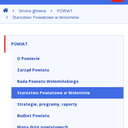
nawig
Strona główna
POWIAT
Starostwo Powiatowe w Wołominie
POWIAT
O Powiecie
Zarząd Powiatu
Rada Powiatu Wołomińskiego
Starostwo Powiatowe w Wołominie
Strategie, programy, raporty
Budżet Powiatu
Mapa dróg powiatowych